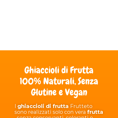
Ghiaccioli di Frutta
100% Naturali, Senza
Glutine e Vegan
I
ghiaccioli di frutta
Frutteto
sono realizzati solo con vera
frutta
, senza conservanti, coloranti o