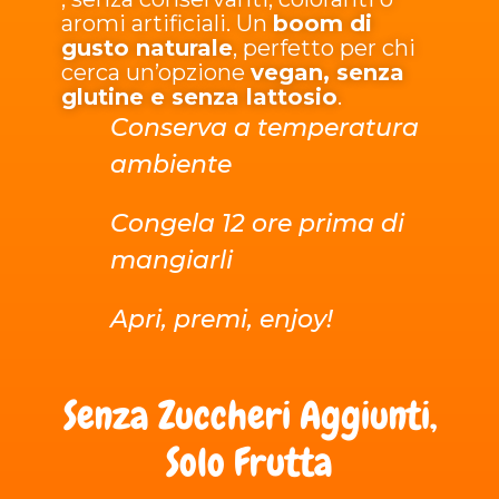
aromi artificiali. Un
boom di
gusto naturale
, perfetto per chi
cerca un’opzione
vegan, senza
glutine e senza lattosio
.
Conserva a temperatura
ambiente
Congela 12 ore prima di
mangiarli
Apri, premi, enjoy!
Senza Zuccheri Aggiunti,
Solo Frutta